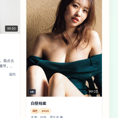
99:30
问。我点头
情节，第
走廊擦肩
冒险
99:03
4K
白昼档案
综艺
2020
主演：
白宇、河正宇 等