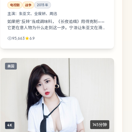
电视剧
战争
2015
年
主演：
朱亚文、全度妍、周迅
如果把“反转”当成调味料，《长夜追缉》用得克制——
它更在意人物为什么走到这一步。宁浩让朱亚文在滑雪
场封闭酒店站了很久，久到观众开始替他想台词。
95,663
6.9
美国
145分钟
4K