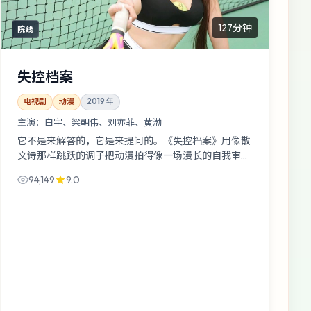
127分钟
院线
失控档案
电视剧
动漫
2019
年
主演：
白宇、梁朝伟、刘亦菲、黄渤
它不是来解答的，它是来提问的。《失控档案》用像散
文诗那样跳跃的调子把动漫拍得像一场漫长的自我审
讯：一个消失三天的邻居，而你恰好坐在旁听席第一
94,149
9.0
排。