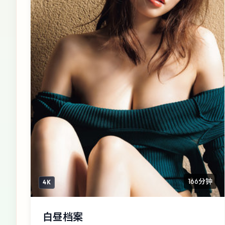
166分钟
4K
白昼档案