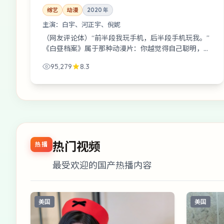
综艺
动漫
2020
年
主演：
白宇、河正宇、倪妮
（网友评论体）“前半段我玩手机，后半段手机玩我。”
《白昼档案》属于那种动漫片：你越觉得自己聪明，它
越喜欢给你一记闷棍。
95,279
8.3
热门视频
热播
最受欢迎的国产热播内容
美国
美国