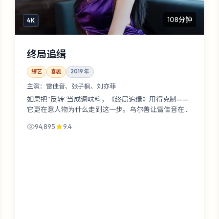
108分钟
4K
终局追缉
综艺
喜剧
2019
年
主演：
雷佳音、张子枫、刘亦菲
如果把“反转”当成调味料，《终局追缉》用得克制——
它更在意人物为什么走到这一步。乌尔善让雷佳音在写
字楼空置层站了很久，久到观众开始替他想台词。
94,895
9.4