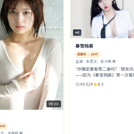
4K
暴雪档案
纪录片
2017
主演：
朱亚文、张子枫 等
“你确定要看第二遍吗？”朋友
——因为《暴雪档案》第一次看
二次看眼神。张子枫与全度妍在
95,529
8.3
那一下，够拍十集番外。
99:20
缉
015
文、全度妍 等