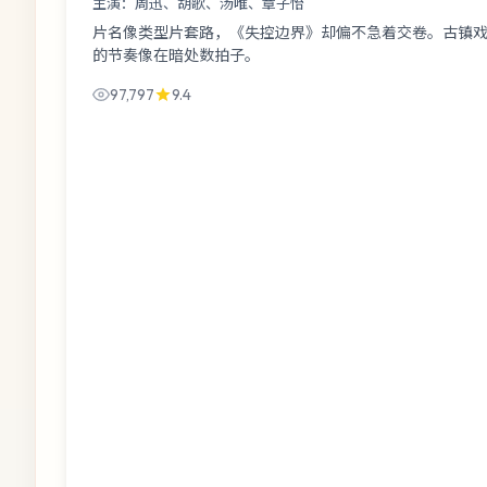
主演：
周迅、胡歌、汤唯、章子怡
片名像类型片套路，《失控边界》却偏不急着交卷。古镇戏
的节奏像在暗处数拍子。
97,797
9.4