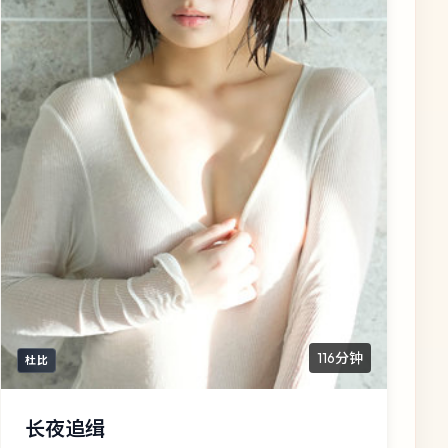
116分钟
杜比
长夜追缉