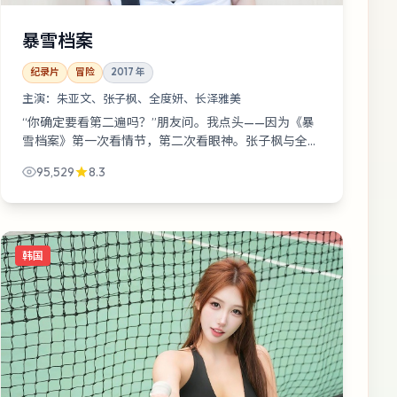
暴雪档案
纪录片
冒险
2017
年
主演：
朱亚文、张子枫、全度妍、长泽雅美
“你确定要看第二遍吗？”朋友问。我点头——因为《暴
雪档案》第一次看情节，第二次看眼神。张子枫与全度
妍在走廊擦肩那一下，够拍十集番外。
95,529
8.3
韩国