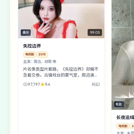
99:05
高分
失控边界
电视剧
2015
主演：
周迅、胡歌 等
片名像类型片套路，《失控边界》却偏不
急着交卷。古镇戏台的雾气里，周迅演出
了“想逃又舍不得逃”的黏腻感；岩井俊二
97,797
9.4
科幻
的节奏像在暗处数拍子。
杜比
长夜追
电视剧
2
主演：
朱亚